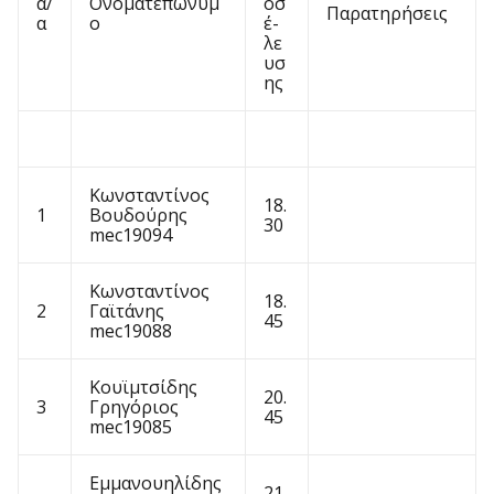
α/
Ονοματεπώνυμ
οσ
Παρατηρήσεις
α
ο
έ-
λε
υσ
ης
Κωνσταντίνος
18.
1
Βουδούρης
30
mec19094
Κωνσταντίνος
18.
2
Γαϊτάνης
45
mec19088
Κουϊμτσίδης
20.
3
Γρηγόριος
45
mec19085
Εμμανουηλίδης
21.