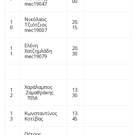
00
mec19047
Νικόλαος
1
20.
Τζιότζιος
0
15
mec19007
Ελένη
1
20.
Χατζημλάδη
1
30
mec19079
Χαράλαμπος
1
13.
Ζαμαθράκης
2
30
7056
1
Κωνσταντίνος
13.
3
Κοτίβας
45
Πέτρος