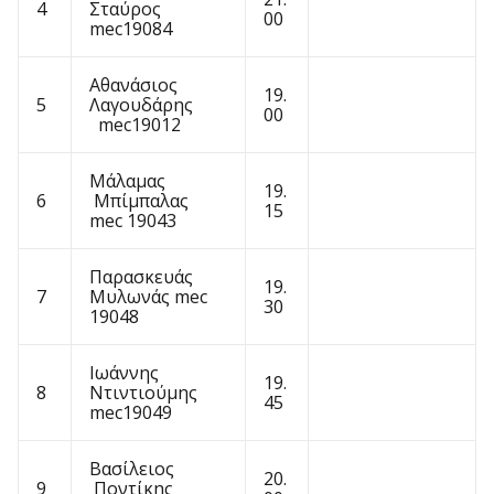
4
Σταύρος
00
mec19084
Αθανάσιος
19.
5
Λαγουδάρης
00
mec19012
Μάλαμας
19.
6
Μπίμπαλας
15
mec 19043
Παρασκευάς
19.
7
Μυλωνάς mec
30
19048
Ιωάννης
19.
8
Ντιντιούμης
45
mec19049
Βασίλειος
20.
9
Ποντίκης