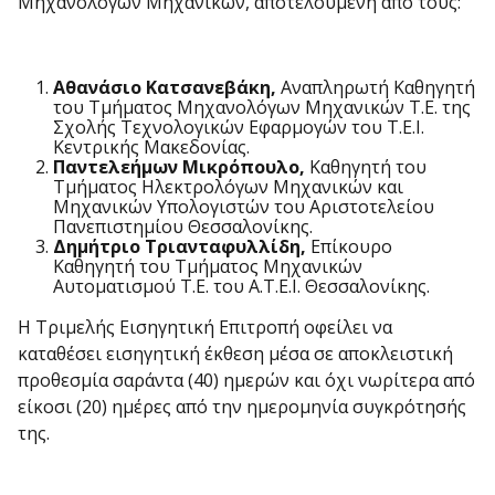
Μηχανολόγων Μηχανικών, αποτελούμενη από τους:
Αθανάσιο Κατσανεβάκη,
Αναπληρωτή Καθηγητή
του Τμήματος Μηχανολόγων Μηχανικών Τ.Ε. της
Σχολής Τεχνολογικών Εφαρμογών του Τ.Ε.Ι.
Κεντρικής Μακεδονίας.
Παντελεήμων Μικρόπουλο,
Καθηγητή του
Τμήματος Ηλεκτρολόγων Μηχανικών και
Μηχανικών Υπολογιστών του Αριστοτελείου
Πανεπιστημίου Θεσσαλονίκης.
Δημήτριο Τριανταφυλλίδη,
Επίκουρο
Καθηγητή του Τμήματος Μηχανικών
Αυτοματισμού Τ.Ε. του Α.Τ.Ε.Ι. Θεσσαλονίκης.
Η Τριμελής Εισηγητική Επιτροπή οφείλει να
καταθέσει εισηγητική έκθεση μέσα σε αποκλειστική
προθεσμία σαράντα (40) ημερών και όχι νωρίτερα από
είκοσι (20) ημέρες από την ημερομηνία συγκρότησής
της.