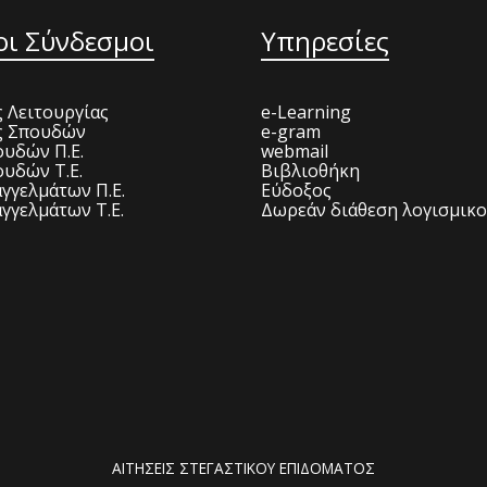
οι Σύνδεσμοι
Υπηρεσίες
 Λειτουργίας
e-Learning
ς Σπουδών
e-gram
υδών Π.Ε.
webmail
υδών Τ.Ε.
Βιβλιοθήκη
γγελμάτων Π.Ε.
Εύδοξος
γγελμάτων Τ.Ε.
Δωρεάν διάθεση λογισμικ
ΑΙΤΗΣΕΙΣ ΣΤΕΓΑΣΤΙΚΟΥ ΕΠΙΔΟΜΑΤΟΣ