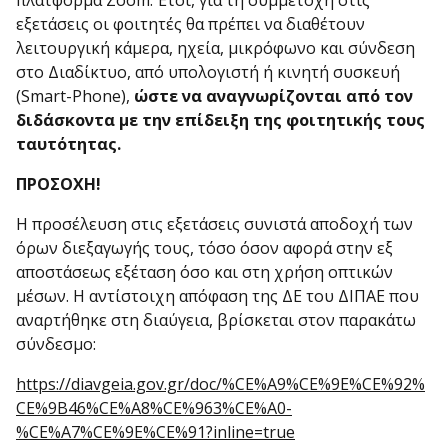
πλατφόρμα Zoom. Έτσι, για τη συμμετοχή στις
εξετάσεις οι φοιτητές θα πρέπει να διαθέτουν
λειτουργική κάμερα, ηχεία, μικρόφωνο και σύνδεση
στο Διαδίκτυο, από υπολογιστή ή κινητή συσκευή
(Smart-Phone),
ώστε να αναγνωρίζονται από τον
διδάσκοντα με την επίδειξη της φοιτητικής τους
ταυτότητας.
ΠΡΟΣΟΧΗ!
Η προσέλευση στις εξετάσεις συνιστά αποδοχή των
όρων διεξαγωγής τους, τόσο όσον αφορά στην εξ
αποστάσεως εξέταση όσο και στη χρήση οπτικών
μέσων. Η αντίστοιχη απόφαση της ΔΕ του ΔΙΠΑΕ που
αναρτήθηκε στη διαύγεια, βρίσκεται στον παρακάτω
σύνδεσμο:
https://diavgeia.gov.gr/doc/%CE%A9%CE%9E%CE%92%
CE%9B46%CE%A8%CE%963%CE%A0-
%CE%A7%CE%9E%CE%91?inline=true