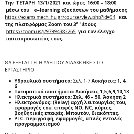
Την ΤΕΤΑΡΗ 13/1/2021 και ώρες 16:00 – 18:00
μέσω του
e
–
learning
εξετάσεων του μαθήματος
https://exams.mech.ihu.gr/course/view.php?id=94
και
ου
της πλατφόρμας
Zoom
του 3
έτους
https://zoom.us/j/97994383265
για τον έλεγχο
ταυτοπροσωπίας τους.
ΘΑ ΕΞΕΤΑΣΤΕΙ Η ΥΛΗ ΠΟΥ ΔΙΔΑΧΘΗΚΕ ΣΤΟ
ΕΡΓΑΣΤΗΡΙΟ
Υδραυλικά συστήματα:
Σελ. 1-7
Ασκήσεις: 1, 4,
6
Πνευματικά συστήματα: Ασκήσεις 1,5,6,9,10,13
Ηλεκτρικά συστήματα: Σελ. 46 – 50, Άσκηση 2
Ηλεκτρονόμος: (
Relay
) αρχή λειτουργίας του,
εφαρμογές του, επαφές ΝΟ, Ν
C
, κύριες,
βοηθητικές επαφές. Μπουτόν, διακόπτες.
PLC
: περιγραφή, εφαρμογές, απλές εντολές
προγραμματισμού