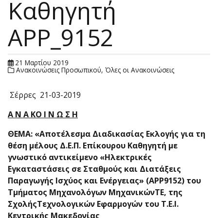
Καθηγητή
APP_9152
21 Μαρτίου 2019
Ανακοινώσεις Προσωπικού
,
Όλες οι Ανακοινώσεις
Σέρρες 21-03-2019
Α Ν Α ΚΟ Ι Ν Ω Σ Η
ΘΕΜΑ: «Αποτέλεσμα Διαδικασίας Εκλογής για τη
θέση μέλους Δ.Ε.Π. Επίκουρου Καθηγητή με
γνωστικό αντικείμενο «
Ηλεκτρικές
Εγκαταστάσεις σε Σταθμούς και Διατάξεις
Παραγωγής Ισχύος και Ενέργειας
»
(APP9152)
του
Τμήματος Μηχανολόγων ΜηχανικώνΤΕ, της
ΣχολήςΤεχνολογικών Εφαρμογών του Τ.Ε.Ι.
Κεντρικής Μακεδονίας