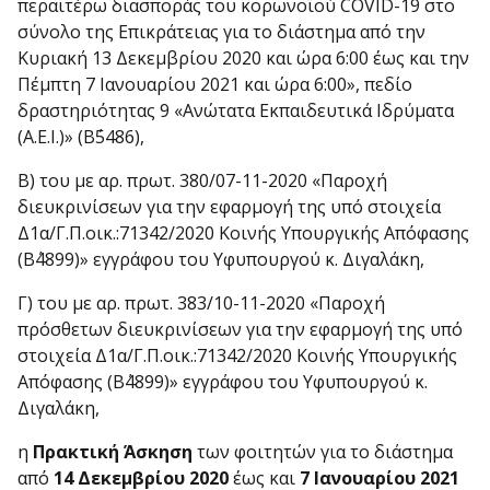
περαιτέρω διασποράς του κορωνοϊού COVID-19 στο
σύνολο της Επικράτειας για το διάστημα από την
Κυριακή 13 Δεκεμβρίου 2020 και ώρα 6:00 έως και την
Πέμπτη 7 Ιανουαρίου 2021 και ώρα 6:00», πεδίο
δραστηριότητας 9 «Ανώτατα Εκπαιδευτικά Ιδρύματα
(Α.Ε.Ι.)» (Β΄5486),
Β) του με αρ. πρωτ. 380/07-11-2020 «Παροχή
διευκρινίσεων για την εφαρμογή της υπό στοιχεία
Δ1α/Γ.Π.οικ.:71342/2020 Κοινής Υπουργικής Απόφασης
(Β΄4899)» εγγράφου του Υφυπουργού κ. Διγαλάκη,
Γ) του με αρ. πρωτ. 383/10-11-2020 «Παροχή
πρόσθετων διευκρινίσεων για την εφαρμογή της υπό
στοιχεία Δ1α/Γ.Π.οικ.:71342/2020 Κοινής Υπουργικής
Απόφασης (Β΄4899)» εγγράφου του Υφυπουργού κ.
Διγαλάκη,
η
Πρακτική Άσκηση
των φοιτητών για το διάστημα
από
14 Δεκεμβρίου 2020
έως και
7 Ιανουαρίου 2021