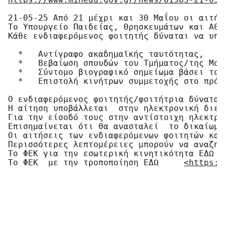
21-05-25 Από 21 μέχρι και 30 Μαΐου οι αιτήσ
Το Υπουργείο Παιδείας, Θρησκευμάτων και Αθλ
Κάθε ενδιαφερόμενος φοιτητής δύναται να υπο
  *   Αντίγραφο ακαδημαϊκής ταυτότητας,

  *   Βεβαίωση σπουδών του Τμήματος/της Μον
  *   Σύντομο βιογραφικό σημείωμα βάσει του
  *   Επιστολή κινήτρων συμμετοχής στο πρόγ
Ο ενδιαφερόμενος φοιτητής/φοιτήτρια δύναται
Η αίτηση υποβάλλεται  στην ηλεκτρονική διεύ
Για την είσοδό τους στην αντίστοιχη ηλεκτρο
Επισημαίνεται ότι θα ανασταλεί  το δικαίωμα
Οι αιτήσεις των ενδιαφερόμενων φοιτητών και
Περισσότερες λεπτομέρειες μπορούν να αναζητ
Το ΦΕΚ για την εσωτερική κινητικότητα ΕΔΩ 
<
Το ΦΕΚ  με την τροποποίηση ΕΔΩ     
<https:/